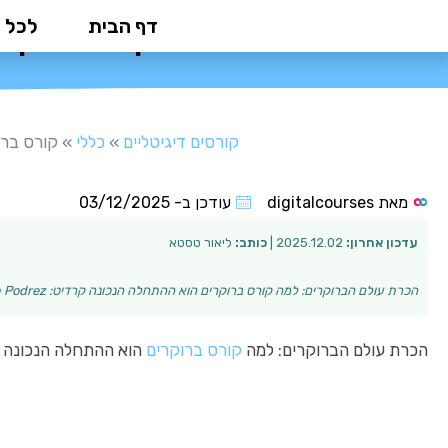
ילוג
דף הבית
לכל 
קורס ברוקרי
תוכן
קורסים דיגיטליים
»
כללי
»
קורס ברו
מאת
digitalcourses
עודכן ב-
03/12/2025
עדכון אחרון:
2025.12.02 |
כותב:
ליאור טסטא
הכרת עולם הברוקרים: למה קורס ברוקרים הוא ההתחלה הנכונה קרדיט: Artem Podrez שוק ההון הוא סביבה דינמית ומרתקת שמציעה אפשרויות רבות להגשמה מקצועית וכלכלי…
הכרת עולם הברוקרים: למה
קורס ברוקרים
הוא ההתחלה הנכונה