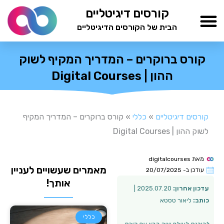
ילוג
קורסים דיגיטליים
תוכן
הבית של הקורסים הדיגיטליים
TESTAMIND Academy
קורס ברוקרים – המדריך המקיף לשוק
ההון | Digital Courses
קורסים דיגיטליים
»
כללי
»
קורס ברוקרים – המדריך המקיף
לשוק ההון | Digital Courses
מאת
digitalcourses
מאמרים שעשויים לעניין
עודכן ב-
20/07/2025
אותך!
עדכון אחרון:
2025.07.20 |
כותב:
ליאור טסטא
כללי