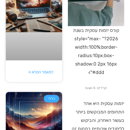
קורס יזמות עסקית בשנת
2026?" style="max-
width:100%;border-
radius:10px;box-
shadow:0 2px 16px
למאמר המלא »
#ddd">
קרדיט: Ivan S
כללי
יזמות עסקית היא אחד
התחומים המבוקשים ביותר
בעשור האחרון, והביקוש
ללימודים איכותיים בתחום זה