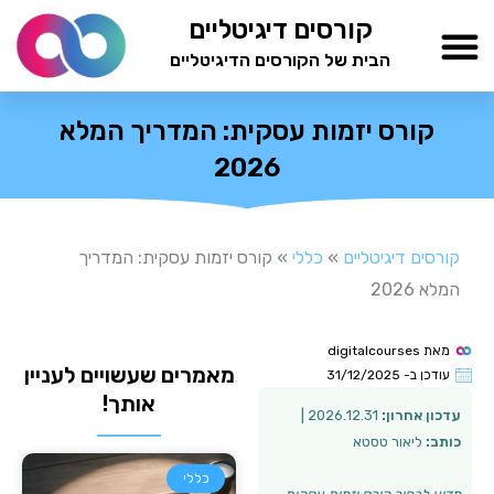
ילוג
קורסים דיגיטליים
תוכן
הבית של הקורסים הדיגיטליים
TESTAMIND Academy
קורס יזמות עסקית: המדריך המלא
2026
קורסים דיגיטליים
»
כללי
»
קורס יזמות עסקית: המדריך
המלא 2026
מאת
digitalcourses
מאמרים שעשויים לעניין
עודכן ב-
31/12/2025
אותך!
עדכון אחרון:
2026.12.31 |
כותב:
ליאור טסטא
כללי