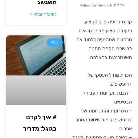
משגשג
קרדיט: Polina Tankilevitch
למאמר המלא »
קורס דרופשיפינג מקצועי
ומעודכן מציע מבחר נושאים
מרכזיים שמסייעים ללמוד את
כללי
כל שלבי הקמת החנות
האינטרנטית בהצלחה:
הכרת מודל העסקי של
דרופשיפינג
– הבנת עקרונות העבודה
הבסיסיים
– היתרונות והחסרונות של
# איך לקדם
דרופשיפינג מול שיטות מסחר
בגוגל: מדריך
אחרות
– בחירת השוק המתאים והבנת