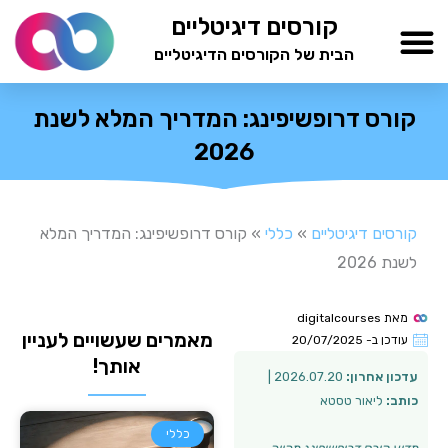
ילוג
קורסים דיגיטליים
תוכן
הבית של הקורסים הדיגיטליים
TESTAMIND Academy
קורס דרופשיפינג: המדריך המלא לשנת
2026
קורסים דיגיטליים
»
כללי
»
קורס דרופשיפינג: המדריך המלא
לשנת 2026
מאת
digitalcourses
מאמרים שעשויים לעניין
עודכן ב-
20/07/2025
אותך!
עדכון אחרון:
2026.07.20 |
כותב:
ליאור טסטא
כללי