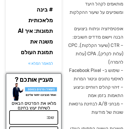
מותאמים לקהל היעד
# בינה
ומשפיעים על שיעור ההקלקות
מלאכותית
אופטימיזציה וניתוח ביצועים
תמונות: איך AI
הבנה ויישום מדדים חשובים:
משנה את
– CTR (שיעור הקלקות), CPC
תמונת העולם
(עלות לקליק), CPA (עלות
להמרה)
למאמר המלא »
– שימוש ב- Facebook Pixel
מעניין אותכם ?
לאיסוף נתונים וניטור המרות
– זיהוי קהלים רווחיים וביצוע
התאמות בזמן אמת
מלאו את הפרטים הבאים
– מבחני A/B לבחינת גרסאות
לשיחת יעוץ בחינם
שונות של מודעות
שם
חשיבות השיווק הממומן בעידן