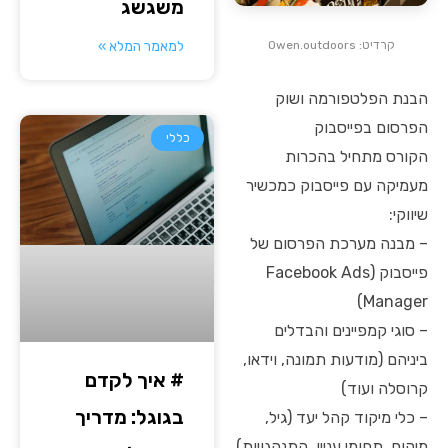
משגשג
למאמר המלא »
קרדיט: Owen.outdoors
הבנת הפלטפורמה ושוק
הפרסום בפייסבוק
כללי
הקורס מתחיל בהכרות
מעמיקה עם פייסבוק כמכשיר
שיווקי:
– מבנה מערכת הפרסום של
פייסבוק (Facebook Ads
Manager)
– סוגי קמפיינים והבדלים
ביניהם (מודעות תמונה, וידאו,
# איך לקדם
קרוסלה ועוד)
בגוגל: מדריך
– כלי מיקוד קהל יעד (גיל,
מיקום, תחומי עניין, התנהגויות)