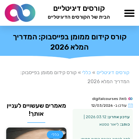
ילוג
קורסים דיגיטליים
תוכן
הבית של הקורסים הדיגיטליים
TESTAMIND Academy
קורס קידום ממומן בפייסבוק: המדריך
המלא 2026
קורסים דיגיטליים
»
כללי
»
קורס קידום ממומן בפייסבוק:
המדריך המלא 2026
מאת
digitalcourses
מאמרים שעשויים לעניין
עודכן ב-
12/03/2026
אותך!
עדכון אחרון:
2026.03.12 |
כותב:
ליאור טסטא
כללי