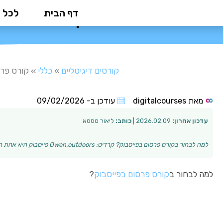
ילוג
דף הבית
לכל 
קורס פרסום ב
תוכן
קורסים דיגיטליים
»
כללי
»
קורס פרס
מאת
digitalcourses
עודכן ב-
09/02/2026
עדכון אחרון:
2026.02.09 |
כותב:
ליאור טסטא
למה לבחור בקורס פרסום בפייסבוק? קרדיט: Owen.outdoors פייסבוק היא אחת הפלטפורמות הפרסומיות החזקות והיעילות ביותר בעולם השיווק הדיגיטלי. עם מיליארדי משת…
למה לבחור ב
קורס פרסום בפייסבוק
?