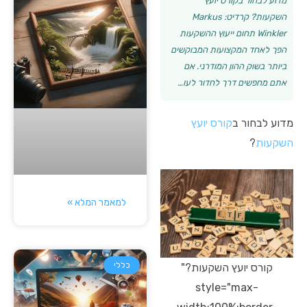
מדוע לבחור בקורס יועץ
השקעות? קרדיט: Markus
Winkler תחום ייעוץ ההשקעות
הפך לאחד המקצועות המבוקשים
ביותר בשוק ההון המודרני. אם
אתם מחפשים דרך לחדור לעו…
מדוע לבחור ב
קורס יועץ
השקעות
?
למאמר המלא »
כללי
קורס יועץ השקעות?"
style="max-