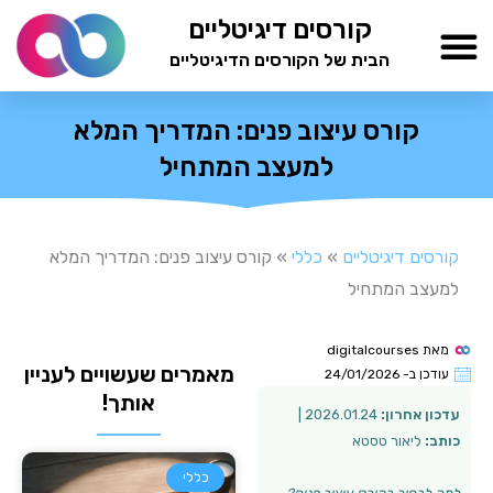
ילוג
קורסים דיגיטליים
תוכן
הבית של הקורסים הדיגיטליים
TESTAMIND Academy
קורס עיצוב פנים: המדריך המלא
למעצב המתחיל
קורסים דיגיטליים
»
כללי
»
קורס עיצוב פנים: המדריך המלא
למעצב המתחיל
מאת
digitalcourses
מאמרים שעשויים לעניין
עודכן ב-
24/01/2026
אותך!
עדכון אחרון:
2026.01.24 |
כותב:
ליאור טסטא
כללי