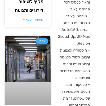
מקיף לשיפור
והאור כבסיס לכל
פרויקט עיצובי.
דירוגים ותנועה
– תוכנות עיצוב:
למאמר המלא »
היכרות עם תוכנות
דוגמת AutoCAD,
SketchUp, 3D Max
כללי
ו-Revit.
– היסטוריה וסגנונות
עיצוב: לימוד סגנונות
עיצוב שונים והבנת
ההשפעות תרבותיות
ועכשוויות.
– טכניקות תכנון
חללים: אופטימיזציה
של שטחים, זרימת
המרחב ותכנון