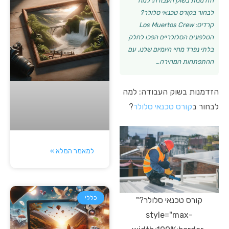
הזדמנות בשוק העבודה: למה
לבחור בקורס טכנאי סלולר?
קרדיט: Los Muertos Crew
הטלפונים הסלולריים הפכו לחלק
בלתי נפרד מחיי היומיום שלנו. עם
ההתפתחות המהירה…
הזדמנות בשוק העבודה: למה
לבחור ב
קורס טכנאי סלולר
?
למאמר המלא »
כללי
קורס טכנאי סלולר?"
style="max-