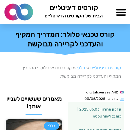
ילוג
קורסים דיגיטליים
תוכן
הבית של הקורסים הדיגיטליים
TESTAMIND Academy
קורס טכנאי סלולר: המדריך המקיף
והעדכני לקריירה מבוקשת
קורסים דיגיטליים
»
כללי
»
קורס טכנאי סלולר: המדריך
המקיף והעדכני לקריירה מבוקשת
מאת
digitalcourses
מאמרים שעשויים לעניין
עודכן ב-
03/06/2025
אותך!
עדכון אחרון:
2025.06.03 |
כותב:
ליאור טסטא
כללי