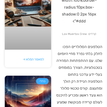
width:100%;border-
radius:10px;box-
shadow:0 2px 16px
#ddd">
קרדיט: Los Muertos Crew
הטלפונים הסלולריים הפכו
לחלק בלתי נפרד מחיי היומיום
למאמר המלא »
שלנו. עם ההתפתחות המהירה
בטכנולוגיות, הצורך במומחים
בעלי ידע עדכני בתחום
הטלפוניה הניידת רק הולך
כללי
ומתעצם. קורס טכנאי סלולר
הוא צעד ראשון ומכריע להיכנס
לעולם קריירה מבוקשת שמציע