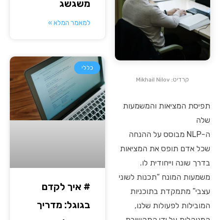
משגשג
למאמר המלא »
כללי
קרדיט: Mikhail Nilov
תפיסת המציאות והמשמעות
שלה
ה-NLP מבוסס על ההנחה
שכל אדם תופס את המציאות
בדרך שונה וייחודית לו.
משמעות המונח “תכנות לשוני
# איך לקדם
עצבי” מתמקדת בתוכניות
בגוגל: מדריך
המובילות לפעולות שלנו,
המנוהלות על ידי התקשורת