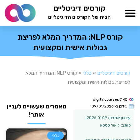
ילוג
קורסים דיגיטליים
תוכן
הבית של הקורסים הדיגיטליים
TESTAMIND Academy
קורס NLP: המדריך המלא לפריצת
גבולות אישית ומקצועית
קורסים דיגיטליים
»
כללי
»
קורס NLP: המדריך המלא
לפריצת גבולות אישית ומקצועית
מאת
digitalcourses
מאמרים שעשויים לעניין
עודכן ב-
09/01/2026
אותך!
עדכון אחרון:
2026.01.09 |
כותב:
ליאור טסטא
כללי