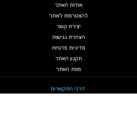
אודות האתר
להצטרפות לאתר
יצירת קשר
הצהרת נגישות
מדיניות פרטיות
תקנון האתר
מפת האתר
דרכי התקשרות
testamind@gmail.com
ש. פתיחה: א-ה 9:00 - 17:00
כל הזכויות שמורות לאתר קורסים דיגיטליים Ⓒ | האתר נבנה ומקודם אורגנית ע"י
Lior
Testa – TestaMind