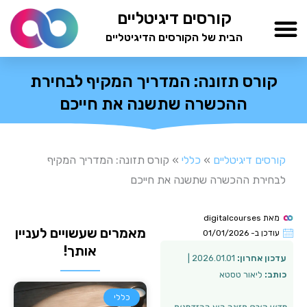
ילוג
קורסים דיגיטליים
תוכן
הבית של הקורסים הדיגיטליים
TESTAMIND Academy
קורס תזונה: המדריך המקיף לבחירת
ההכשרה שתשנה את חייכם
קורסים דיגיטליים
»
כללי
»
קורס תזונה: המדריך המקיף
לבחירת ההכשרה שתשנה את חייכם
מאת
digitalcourses
מאמרים שעשויים לעניין
עודכן ב-
01/01/2026
אותך!
עדכון אחרון:
2026.01.01 |
כותב:
ליאור טסטא
כללי