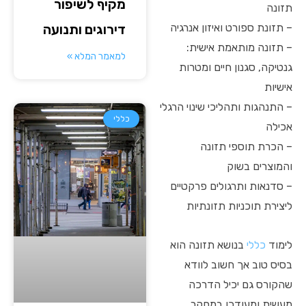
מקיף לשיפור
תזונה
– תזונת ספורט ואיזון אנרגיה
דירוגים ותנועה
– תזונה מותאמת אישית:
למאמר המלא »
גנטיקה, סגנון חיים ומטרות
אישיות
– התנהגות ותהליכי שינוי הרגלי
כללי
אכילה
– הכרת תוספי תזונה
והמוצרים בשוק
– סדנאות ותרגולים פרקטיים
ליצירת תוכניות תזונתיות
לימוד
כללי
בנושא תזונה הוא
בסיס טוב אך חשוב לוודא
שהקורס גם יכיל הדרכה
מעשית ומעודכן במחקר