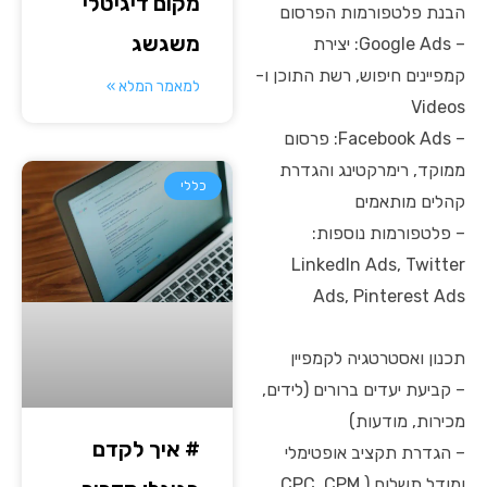
מקום דיגיטלי
הבנת פלטפורמות הפרסום
משגשג
– Google Ads: יצירת
קמפיינים חיפוש, רשת התוכן ו-
למאמר המלא »
Videos
– Facebook Ads: פרסום
ממוקד, רימרקטינג והגדרת
כללי
קהלים מותאמים
– פלטפורמות נוספות:
LinkedIn Ads, Twitter
Ads, Pinterest Ads
תכנון ואסטרטגיה לקמפיין
– קביעת יעדים ברורים (לידים,
מכירות, מודעות)
# איך לקדם
– הגדרת תקציב אופטימלי
ומודל תשלום (CPC, CPM,