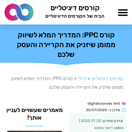
ילוג
קורסים דיגיטליים
תוכן
הבית של הקורסים הדיגיטליים
TESTAMIND Academy
קורס PPC: המדריך המלא לשיווק
ממומן שיזניק את הקריירה והעסק
שלכם
קורסים דיגיטליים
»
כללי
»
קורס PPC: המדריך המלא לשיווק
ממומן שיזניק את הקריירה והעסק שלכם
מאת
digitalcourses
מאמרים שעשויים לעניין
עודכן ב-
20/07/2025
אותך!
עדכון אחרון:
2025.07.20 |
כותב:
ליאור טסטא