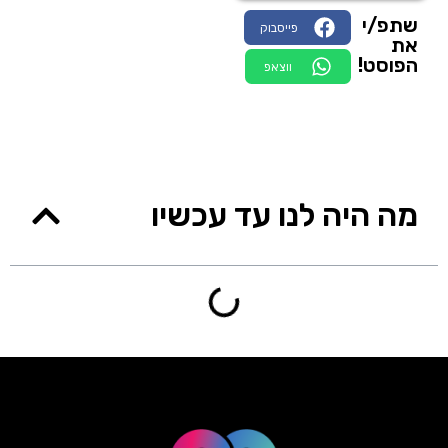
שתפ/י
פייסבוק
את
הפוסט!
ווצאפ
מה היה לנו עד עכשיו