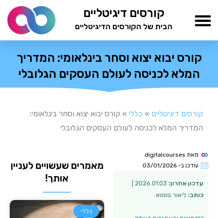
ילוג
קורסים דיגיטליים
תוכן
הבית של הקורסים הדיגיטליים
TESTAMIND Academy
קורס יבוא יצוא וסחר בינלאומי: המדריך
המלא לכניסה לעולם העסקים הגלובלי
קורסים דיגיטליים
»
כללי
»
קורס יבוא יצוא וסחר בינלאומי:
המדריך המלא לכניסה לעולם העסקים הגלובלי
מאת
digitalcourses
מאמרים שעשויים לעניין
עודכן ב-
03/01/2026
אותך!
עדכון אחרון:
2026.01.03 |
כותב:
ליאור טסטא
כללי