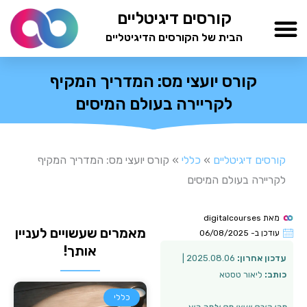
ילוג
קורסים דיגיטליים
תוכן
הבית של הקורסים הדיגיטליים
TESTAMIND Academy
קורס יועצי מס: המדריך המקיף
לקריירה בעולם המיסים
קורסים דיגיטליים
»
כללי
»
קורס יועצי מס: המדריך המקיף
לקריירה בעולם המיסים
מאת
digitalcourses
מאמרים שעשויים לעניין
עודכן ב-
06/08/2025
אותך!
עדכון אחרון:
2025.08.06 |
כותב:
ליאור טסטא
כללי