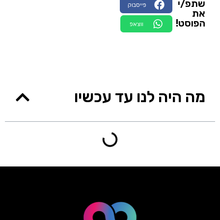
שתפ/י
פייסבוק
את
הפוסט!
ווצאפ
מה היה לנו עד עכשיו