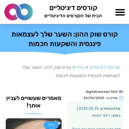
ילוג
קורסים דיגיטליים
תוכן
הבית של הקורסים הדיגיטליים
TESTAMIND Academy
קורס שוק ההון: השער שלך לעצמאות
פיננסית והשקעות חכמות
קורסים דיגיטליים
»
כללי
»
קורס שוק ההון: השער שלך
לעצמאות פיננסית והשקעות חכמות
מאת
digitalcourses
מאמרים שעשויים לעניין
עודכן ב-
25/05/2025
אותך!
עדכון אחרון:
2025.05.25 |
כותב:
ליאור טסטא
כללי