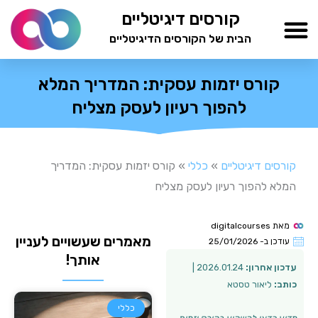
ילוג
קורסים דיגיטליים
תוכן
הבית של הקורסים הדיגיטליים
TESTAMIND Academy
קורס יזמות עסקית: המדריך המלא
להפוך רעיון לעסק מצליח
קורסים דיגיטליים
»
כללי
»
קורס יזמות עסקית: המדריך
המלא להפוך רעיון לעסק מצליח
מאת
digitalcourses
מאמרים שעשויים לעניין
עודכן ב-
25/01/2026
אותך!
עדכון אחרון:
2026.01.24 |
כותב:
ליאור טסטא
כללי