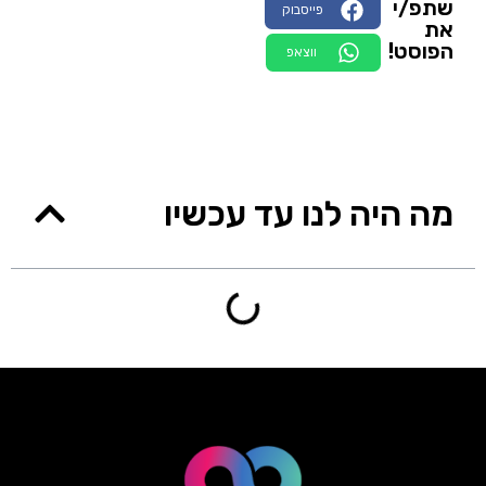
שתפ/י
פייסבוק
את
הפוסט!
ווצאפ
מה היה לנו עד עכשיו