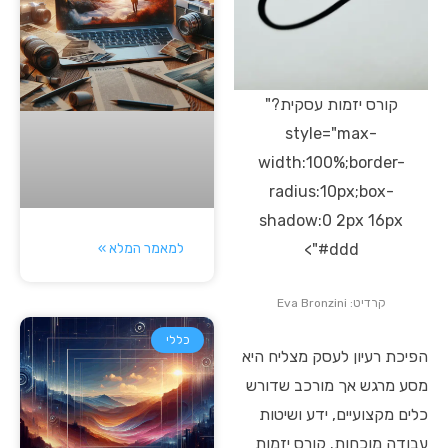
קורס יזמות עסקית?"
style="max-
width:100%;border-
radius:10px;box-
shadow:0 2px 16px
למאמר המלא »
#ddd">
קרדיט: Eva Bronzini
כללי
הפיכת רעיון לעסק מצליח היא
מסע מרגש אך מורכב שדורש
כלים מקצועיים, ידע ושיטות
עבודה מוכחות. קורס יזמות