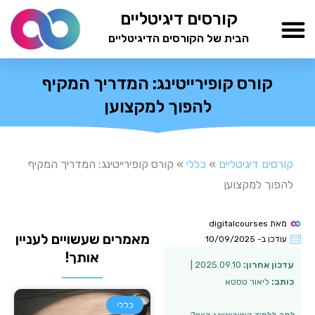
ילוג
קורסים דיגיטליים
תוכן
הבית של הקורסים הדיגיטליים
TESTAMIND Academy
קורס קופירייטינג: המדריך המקיף
להפוך למקצוען
קורסים דיגיטליים
»
כללי
»
קורס קופירייטינג: המדריך המקיף
להפוך למקצוען
מאת
digitalcourses
מאמרים שעשויים לעניין
עודכן ב-
10/09/2025
אותך!
עדכון אחרון:
2025.09.10 |
כותב:
ליאור טסטא
כללי