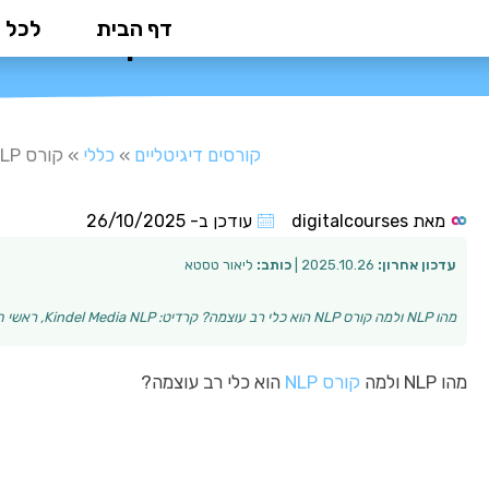
ילוג
דף הבית
לכל 
קורס NLP: המדריך המלא לשליטה בתת המודע והצלחה
תוכן
קורסים דיגיטליים
»
כללי
»
קורס NLP: המדריך המלא לשליטה בתת המודע והצלחה
מאת
digitalcourses
עודכן ב-
26/10/2025
עדכון אחרון:
2025.10.26 |
כותב:
ליאור טסטא
מהו NLP ולמה קורס NLP הוא כלי רב עוצמה? קרדיט: Kindel Media NLP, ראשי תיבות של Neuro-Linguistic Programming, הוא תחום שעוסק בהבנת האופן בו המוח פועל, …
מהו NLP ולמה
קורס NLP
הוא כלי רב עוצמה?