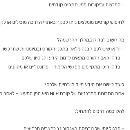
– המלצות וביקורות ממשתתפים קודמים
לחיפוש קורסים מומלצים ניתן לבקר באתרי הדרכה מובילים או לקר
מה חשוב לבדוק במהלך ההרשמה?
– וודאו שיש לכם הבנה מלאה בתכני הקורס ובמיומנויות שתרכשו
– בדקו האם הקורס מתאים לרמת הידע והניסיון שלכם
– בדקו היכן מתקיימים מפגשי הלימוד – פרונטליים או מקוונים
כיצד ליישם את הידע מיידית בחיים שלכם?
אחת התכונות המרכזיות של קורס NLP היא הפן המעשי – לאחר כל שיעור תוכלו ליישם מיידית טכניקות פשוטות לשיפור המודעות והשליטה העצמית.
להלן כמה דרכים להתחיל:
– תרגול יומי של טכניקת האנקורינג למצבים מלחיצים