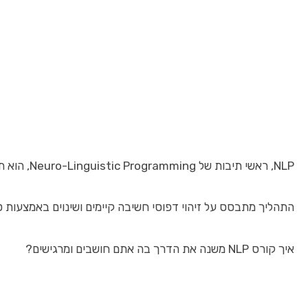
NLP, ראשי תיבות של Neuro-Linguistic Programming, הוא תחום שעוסק בהבנת האופן בו המוח פועל, כיצד שפה משפיעה על המחשבות והרגשות שלנו, וכיצד ניתן לשנות דפוסי חשיבה והתנהגות. קורס NLP מציע שיטות מוכחות לשליטה בתת המודע, שיפור תקשורת בין אישית והגעה להצלחה בחיים האישיים והמקצועיים.
התהליך מתבסס על זיהוי דפוסי חשיבה קיימים ושינוים באמצעות טכניקות ייחודיות, וכך מאפשר שחרור מהת
איך קורס NLP משנה את הדרך בה אתם חושבים ומרגישים?