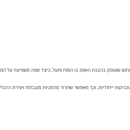
ניות מוגבלות ויצירת הרגלים חדשים ויעילים. בזכות קורס NLP, משתתפים לומדים כיצד להשתמש בכלים פשוטים א