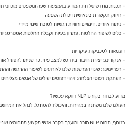
– תכנות מחדש של תת המודע באמצעות שפה ומשפטים מוכווני תו
– חיזוק תקשורת בינאישית ויכולת השפעה
– ניתוח איורים, דימויים וחוויות רגשיות לטובת שינוי מיידי
– כלים לשיפור החלטות, פתרון בעיות וקבלת החלטות אסטרטגיות
דוגמאות לטכניקות עיקריות
– אנקורינג: יצירת חיבור בין רגש למצב פיזי, כך שניתן להפעיל או
– רפריימינג: שינוי הפרשנות שלנו לאירועים לשיפור ההרגשה וההת
– העתקת דפוסי הצלחה: זיהוי דפוסים יעילים של אנשים מצליחים ו
מדוע לבחור בקורס NLP דווקא עכשיו?
העולם שלנו משתנה במהירות, והיכולת להסתגל, לנהל את המחשבות ולשלוט בתגובות היא מפתח להתקדמות. קורס NLP מעניק כלים מעשיים שמא
בנוסף, תחום NLP מוכר ומוערך בקרב אנשי מקצוע מתחומים שונים כגון: מאמנים אישיים, אנשי שיווק, מטפלים, ומנהלים בכירים. השקעה בידע זה היום משמשת כבעל ערך ארוך טווח.