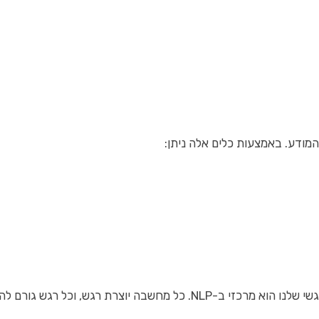
ות שבבסיס המנגנון ולנתב את התת מודע בדרך חיובית ומועילה.