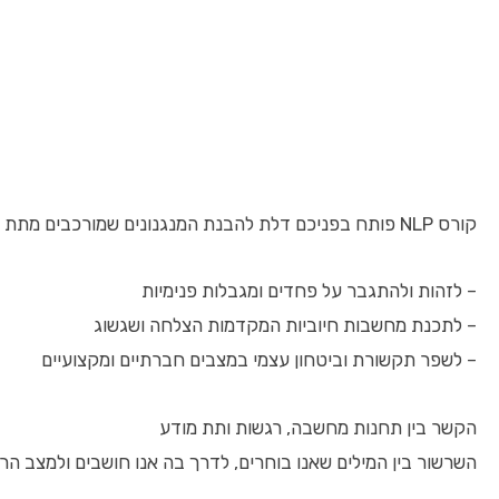
קורס NLP פותח בפניכם דלת להבנת המנגנונים שמורכבים מתת המודע. באמצעות כלים אלה ניתן:
– לזהות ולהתגבר על פחדים ומגבלות פנימיות
– לתכנת מחשבות חיוביות המקדמות הצלחה ושגשוג
– לשפר תקשורת וביטחון עצמי במצבים חברתיים ומקצועיים
הקשר בין תחנות מחשבה, רגשות ותת מודע
השרשור בין המילים שאנו בוחרים, לדרך בה אנו חושבים ולמצב הרגשי שלנו הוא מרכזי ב-NLP. כל מחשבה יוצרת רגש, וכל רגש גורם להתנהגות. קורס NLP מלמד כיצד לשנות את המחשב