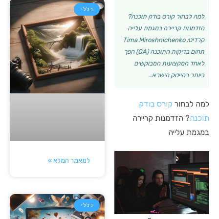
כללי
למה לבחור קורס בודק תוכנה?
הזדמנות קריירה במגמת עלייה
קרדיט: Tima Miroshnichenko
תחום בדיקות התוכנה (QA) הפך
לאחד המקצועות המבוקשים
ביותר בהייטק הישרא…
למה לבחור
קורס בודק
תוכנה
? הזדמנות קריירה
במגמת עלייה
למאמר המלא »
כללי