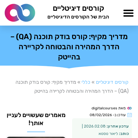
ילוג
קורסים דיגיטליים
תוכן
הבית של הקורסים הדיגיטליים
TESTAMIND Academy
מדריך מקיף: קורס בודק תוכנה (QA) –
הדרך המהירה והבטוחה לקריירה
בהייטק
קורסים דיגיטליים
»
כללי
»
מדריך מקיף: קורס בודק תוכנה
(QA) – הדרך המהירה והבטוחה לקריירה בהייטק
מאת
digitalcourses
מאמרים שעשויים לעניין
עודכן ב-
08/02/2026
אותך!
עדכון אחרון:
2026.02.08 |
כותב:
ליאור טסטא