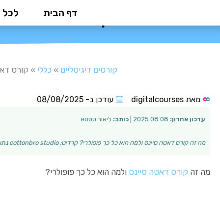
ילוג
דף הבית
לכל 
קורס דאטה סיינס:
תוכן
קורסים דיגיטליים
»
כללי
»
קורס דאט
מאת
digitalcourses
עודכן ב-
08/08/2025
עדכון אחרון:
2025.08.08 |
כותב:
ליאור טסטא
מה זה קורס דאטה סיינס ולמה הוא כל כך פופולרי? קרדיט: cottonbro studio נתוני העולם שלנו מצטברים בקצב מטורף, והצורך להבין אותם ולנתח אותם הופך להיות עוד…
מה זה
קורס דאטה סיינס
ולמה הוא כל כך פופולרי?