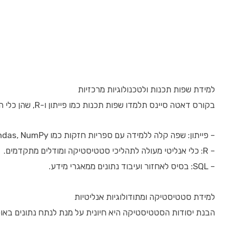
למידת שפות תכנות ולטכנולוגיות מרכזיות
בקורס דאטה סיינס תלמדו שפות תכנות כמו פייתון ו-R, שהן כלי המפתח לניתוח ועיבוד נתונים. לימוד שפות אלו מאפשר כתיבת אלגוריתמים מותאמים, אנליזות סטטיסטיות והרצת מודלים של למידת מכונה.
– פייתון: שפה קלה ללמידה עם ספריות חזקות כמו Pandas, NumPy ו-Scikit-learn.
– R: כלי אנליטי מעולה לתהליכי סטטיסטיקה ומודלים מתקדמים.
– SQL: בסיס לאחזור ועיבוד נתונים ממאגרי מידע.
למידת סטטיסטיקה ומתודולוגיות אנליטיות
הבנת יסודות הסטטיסטיקה היא חיונית על מנת לנתח נתונים באופ