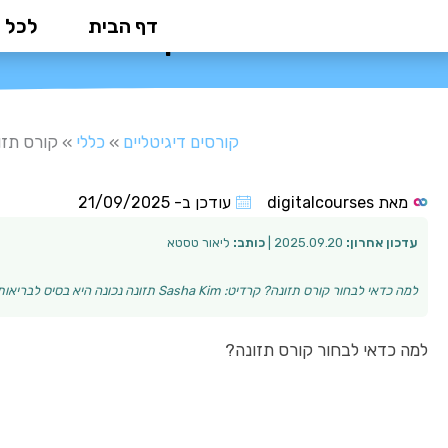
ילוג
דף הבית
לכל 
קורס תזונה: 
תוכן
קורסים דיגיטליים
»
כללי
»
קורס תזו
מאת
digitalcourses
עודכן ב-
21/09/2025
עדכון אחרון:
2025.09.20 |
כותב:
ליאור טסטא
למה כדאי לבחור קורס תזונה? קרדיט: Sasha Kim תזונה נכונה היא בסיס לבריאות טובה ואיכות חיים גבוהה. מבחינת מי שמעוניין לעשות שינוי בחייו או לפתח קריירה ב…
למה כדאי לבחור קורס תזונה?