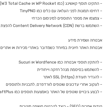
– התקינו תוסף קאשינג (כמו WP Rocket או W3 Total Cache)
– דחיסו תמונות לפני העלאה עם כלים כמו TinyPNG
– צמצמו את מספר התוספים למינימום הכרחי
– השתמשו ברשת Content Delivery Network (CDN) להפצת התוכן במהירות
אבטחה ושמירת מידע
אבטחת האתר חיונית במיוחד כשמדובר באתרי מכירות או אתרים ע
– להתקין תוספי אבטחה כמו Wordfence או Sucuri
– להשתמש בסיסמת מנהל חזקה וייחודית
– להגדיר תעודת SSL (https) לאתר
– לעקוב אחרי עדכונים שוטפים לוורדפרס, לתבניות ולתוספים
– לבצע גיבויים שוטפים של האתר באמצעות תוספים כמו UpdraftPlus
קידום אתרים (SEO) – כיצד להבטיח חשיפה מיטבית