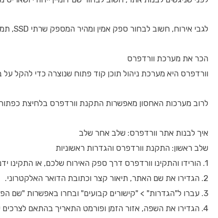
לגבי אירוח, חשוב לבחור ספק אמין ומהיר המספק שרתי SSD, תמיכה טכנית 24/7, ויכולת התמודדות עם עומסי תנועה. ישנם ספקים רבים בשוק כמו SiteGround, Bluehost או אירוח ישראלי עם תמיכה בעברית.
הכר את מערכת וורדפרס
וורדפרס היא מערכת ניהול תוכן קוד פתוח שנוצרה כדי להקל על ב
לרוב מערכות האחסון מאפשרות התקנת וורדפרס בלחיצת כפתור, מה שמקצר את תהליך 
איך לבנות אתר וורדפרס: שלב אחר שלב
שלב ראשון: התקנת וורדפרס והגדרות ראשוניות
1. הורידו והתקינו וורדפרס דרך ספק האירוח שלכם, או התקינו ידנית דרך FTP.
2. הגדירו את שם האתר, תיאור קצר וכתובת הדואר האלקטרוני.
3. עברו ל"הגדרות" > "קישורים קבועים" ובחרו באפשרות "שם הפוסט" לשם כתובות URL ידידותיות לקידום אורגני.
4. הגדירו את השפה, אזור הזמן ופורמט התאריך בהתאם לצרכים שלכם.