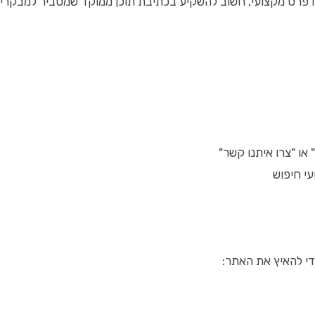
רדפרס מקצועי, חשוב להשקיע בכתיבת תוכן ממוקד שמסביר למבקרים מ
עי חיפוש
די להאיץ את האתר: