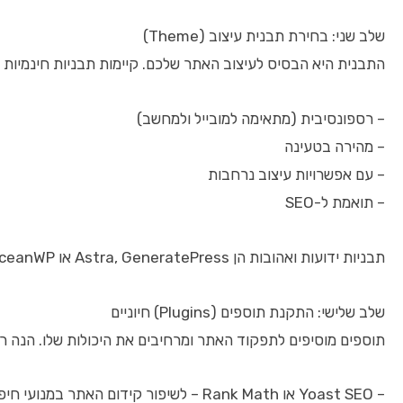
שלב שני: בחירת תבנית עיצוב (Theme)
התבנית היא הבסיס לעיצוב האתר שלכם. קיימות תבניות חינמיות 
– רספונסיבית (מתאימה למובייל ולמחשב)
– מהירה בטעינה
– עם אפשרויות עיצוב נרחבות
– תואמת ל-SEO
תבניות ידועות ואהובות הן Astra, GeneratePress או OceanWP. ניתן גם לבחור תבנית ייעודית לפי תחום העסק, למשל חנות מקוונת, בלוג או תיק עבודות.
שלב שלישי: התקנת תוספים (Plugins) חיוניים
תוספים מוסיפים לתפקוד האתר ומרחיבים את היכולות שלו. הנה ר
– Yoast SEO או Rank Math – לשיפור קידום האתר במנועי חיפוש