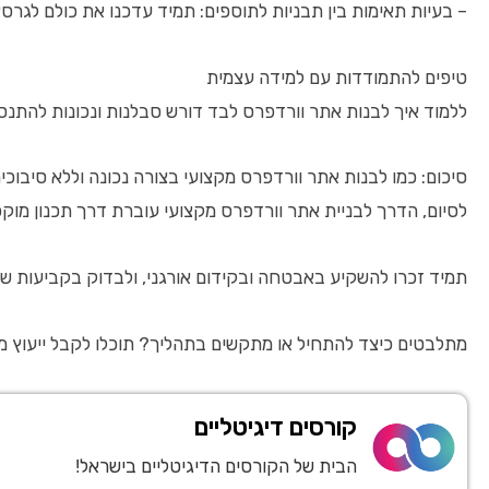
– בעיות תאימות בין תבניות לתוספים: תמיד עדכנו את כולם לגרס
טיפים להתמודדות עם למידה עצמית
ללמוד איך לבנות אתר וורדפרס לבד דורש סבלנות ונכונות להתנסות. ב
סיכום: כמו לבנות אתר וורדפרס מקצועי בצורה נכונה וללא סיבוכי
לסיום, הדרך לבניית אתר וורדפרס מקצועי עוברת דרך תכנון מוקפד,
תמיד זכרו להשקיע באבטחה ובקידום אורגני, ולבדוק בקביעות שה
מתלבטים כיצד להתחיל או מתקשים בתהליך? תוכלו לקבל ייעוץ מקצועי וליווי צמוד באתר khmuhtadin.com – אל תהססו ליצור קשר ולהפוך את החלום שלכם לאתר וורדפרס מקצועי ומוצלח.
קורסים דיגיטליים
הבית של הקורסים הדיגיטליים בישראל!