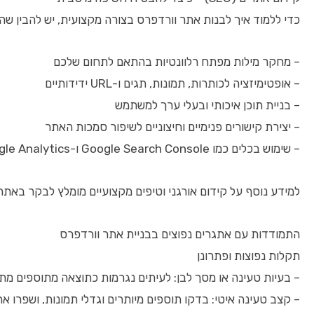
כדי ללמוד איך לבנות אתר וורדפרס בצורה מקצועית, יש להבין שהקידום האור
– מחקר מילות מפתח רלוונטיות בהתאם לתחום שלכם
– אופטימיזציה לכותרות, תמונות, תגים ו-URL ידידותיים
– בניית תוכן איכותי ובעלי ערך למשתמש
– יצירת קישורים פנימיים וחיצוניים לשיפור סמכות האתר
– שימוש בכלים כמו Google Search Console ו-Google Analytics לניטור והבנת ישומי האתר
למידע נוסף על קידום אורגני וטיפים מקצועיים מומלץ לבקר באתר [oz](https://moz.com/learn/seo/what-is-seo
התמודדות עם אתגרים נפוצים בבניית אתר וורדפרס
תקלות נפוצות ופתרונן
– בעיות טעינה או מסך לבן: לעיתים נגרמות כתוצאה מתוספים מתנגשים או קבצים פגומים. הפעלת מצב debug
– קצב טעינה איטי: בדקו תוספים מיותרים וגדלי תמונות, ושפרו א