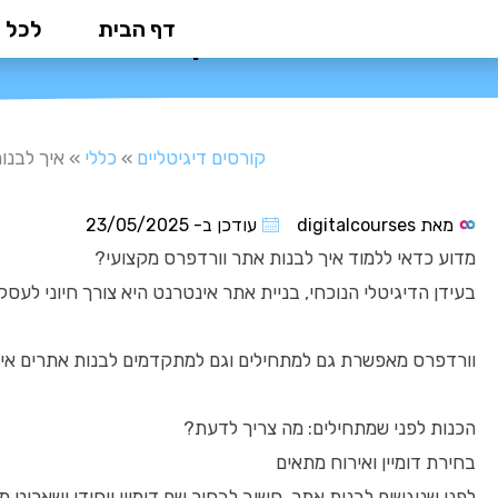
ילוג
דף הבית
לכל 
איך לבנות אתר 
תוכן
קורסים דיגיטליים
»
כללי
»
איך לבנו
מאת
digitalcourses
עודכן ב-
23/05/2025
מדוע כדאי ללמוד איך לבנות אתר וורדפרס מקצועי?
בעידן הדיגיטלי הנוכחי, בניית אתר אינטרנט היא צורך חיוני לעס
וורדפרס מאפשרת גם למתחילים וגם למתקדמים לבנות אתרים איכותי
הכנות לפני שמתחילים: מה צריך לדעת?
בחירת דומיין ואירוח מתאים
לפני שניגשים לבנות אתר, חשוב לבחור שם דומיין ייחודי ושאריט 