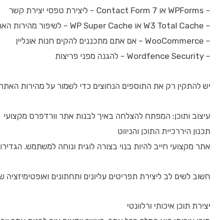
– WPForms או Contact Form 7 – ליצירת טפסי יצירת קשר
– W3 Total Cache או WP Super Cache – לשיפור מהירות האתר
– WooCommerce – אם אתם מתכננים להקים חנות אונליין
– Wordfence Security – להגנה מפני פריצות
יש להתקין רק את התוספים הנחוצים כדי לשמור על מהירות האתר ו
עיצוב ותוכן: המפתח להצלחה באיך לבנות אתר וורדפרס מקצועי
תכנון היררכיית התוכן והניווט
אתר מקצועי חייב להיות בנוי בצורה לוגית ונוחה למשתמש. הגדירו 
חשוב לשים לב ליצירת תפריטים עליונים ותחתונים ואופטימיזציה של כותרות H1, H2, H3 לאורך האתר – על מנת לעזור הן למשתמשים והן למנועי החיפוש לה
יצירת תוכן איכותי ורלוונטי