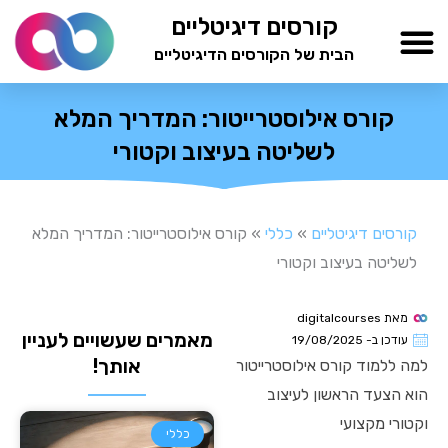
ילוג
קורסים דיגיטליים
תוכן
הבית של הקורסים הדיגיטליים
TESTAMIND Academy
קורס אילוסטרייטור: המדריך המלא
לשליטה בעיצוב וקטורי
קורסים דיגיטליים
»
כללי
»
קורס אילוסטרייטור: המדריך המלא
לשליטה בעיצוב וקטורי
מאת
digitalcourses
מאמרים שעשויים לעניין
עודכן ב-
19/08/2025
אותך!
למה ללמוד קורס אילוסטרייטור
הוא הצעד הראשון לעיצוב
וקטורי מקצועי
כללי