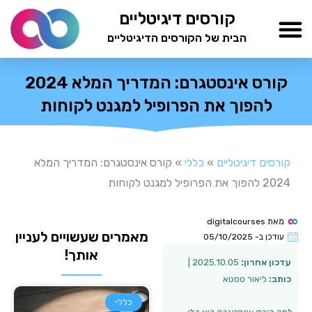
ילוג
קורסים דיגיטליים
תוכן
הבית של הקורסים הדיגיטליים
TESTAMIND Academy
קורס אינסטגרם: המדריך המלא 2024
להפוך את הפרופיל למגנט לקוחות
קורסים דיגיטליים
»
כללי
»
קורס אינסטגרם: המדריך המלא
2024 להפוך את הפרופיל למגנט לקוחות
מאת
digitalcourses
מאמרים שעשויים לעניין
עודכן ב-
05/10/2025
אותך!
עדכון אחרון:
2025.10.05 |
כותב:
ליאור טסטא
כללי