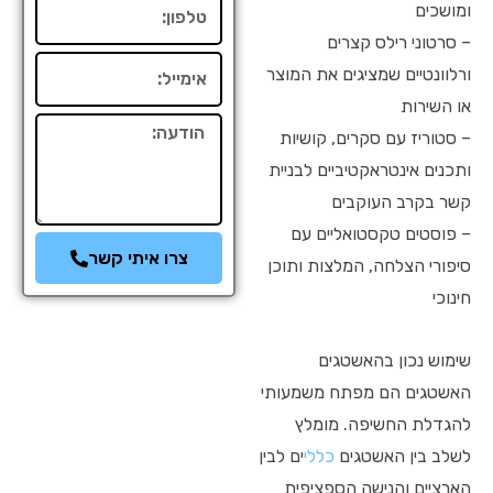
טלפון
ומושכים
– סרטוני רילס קצרים
אימייל
ורלוונטיים שמציגים את המוצר
או השירות
הודעה
– סטוריז עם סקרים, קושיות
ותכנים אינטראקטיביים לבניית
קשר בקרב העוקבים
– פוסטים טקסטואליים עם
צרו איתי קשר
סיפורי הצלחה, המלצות ותוכן
חינוכי
שימוש נכון בהאשטגים
האשטגים הם מפתח משמעותי
להגדלת החשיפה. מומלץ
לשלב בין האשטגים
כללי
ים לבין
הארציים והנישה הספציפית