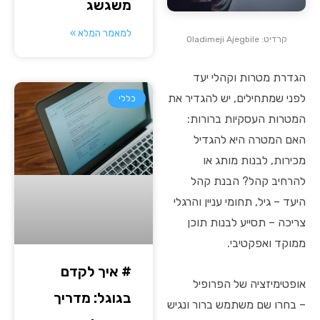
משגשג
למאמר המלא »
קרדיט: Oladimeji Ajegbile
הגדרת מטרות וקהלי יעד
לפני שמתחילים, יש להגדיר את
כללי
המטרות העסקיות ברורות:
האם המטרה היא להגדיל
מכירות, לבנות מותג או
להרחיב קהל? הבנת קהל
היעד – גיל, תחומי עניין והרגלי
צריכה – תסייע לבנות תוכן
ממוקד ואפקטיבי.
# איך לקדם
אופטימיזציה של הפרופיל
בגוגל: מדריך
– בחרו שם משתמש ברור ונגיש