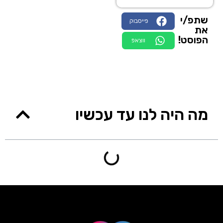
שתפ/י
פייסבוק
את
הפוסט!
ווצאפ
מה היה לנו עד עכשיו