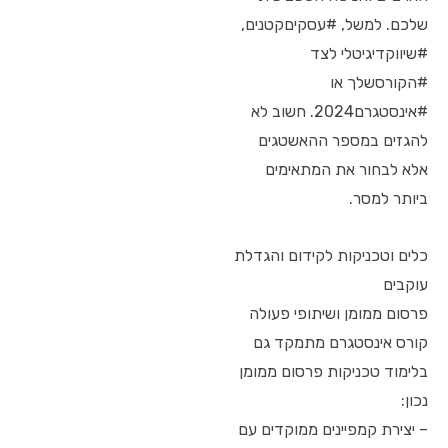
שלכם. למשל, #עסקיםקטנים,
#שיווקדיגיטלי לצד
#הקורסשלך או
#אינסטגרם2024. חשוב לא
להגזים במספר ההאשטגים
אלא לבחור את המתאימים
ביותר למסר.
כלים וטכניקות לקידום והגדלת
עוקבים
פרסום ממומן ושיתופי פעולה
קורס אינסטגרם מתמקד גם
בלימוד טכניקות פרסום ממומן
נכון:
– יצירת קמפיינים ממוקדים עם