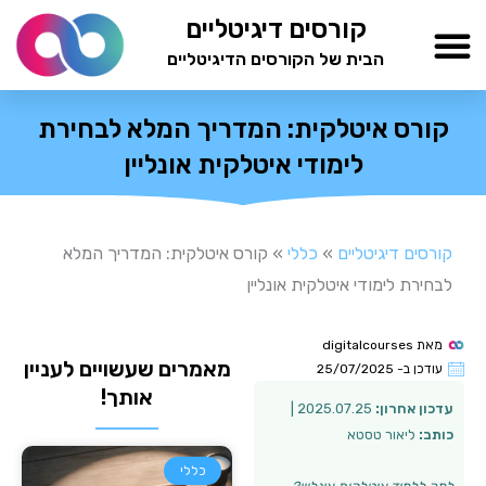
ילוג
קורסים דיגיטליים
תוכן
הבית של הקורסים הדיגיטליים
TESTAMIND Academy
קורס איטלקית: המדריך המלא לבחירת
לימודי איטלקית אונליין
קורסים דיגיטליים
»
כללי
»
קורס איטלקית: המדריך המלא
לבחירת לימודי איטלקית אונליין
מאת
digitalcourses
מאמרים שעשויים לעניין
עודכן ב-
25/07/2025
אותך!
עדכון אחרון:
2025.07.25 |
כותב:
ליאור טסטא
כללי