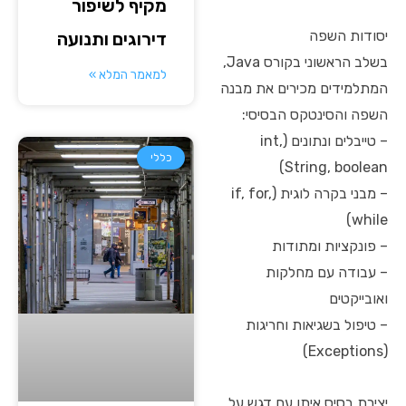
מקיף לשיפור
יסודות השפה
דירוגים ותנועה
בשלב הראשוני בקורס Java,
למאמר המלא »
המתלמידים מכירים את מבנה
השפה והסינטקס הבסיסי:
– טייבלים ונתונים (int,
כללי
String, boolean)
– מבני בקרה לוגית (if, for,
while)
– פונקציות ומתודות
– עבודה עם מחלקות
ואובייקטים
– טיפול בשגיאות וחריגות
(Exceptions)
יצירת בסיס איתן עם דגש על