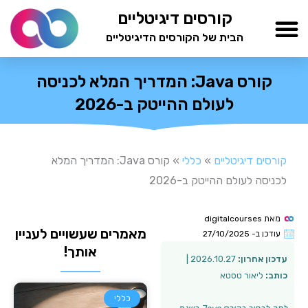
ילוג
קורסים דיגיטליים
תוכן
הבית של הקורסים הדיגיטליים
TESTAMIND Academy
קורס Java: המדריך המלא לכניסה
לעולם ההייטק ב-2026
קורסים דיגיטליים
»
כללי
»
קורס Java: המדריך המלא
לכניסה לעולם ההייטק ב-2026
מאת
digitalcourses
מאמרים שעשויים לעניין
עודכן ב-
27/10/2025
אותך!
עדכון אחרון:
2026.10.27 |
כותב:
ליאור טסטא
כללי