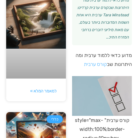
מדוע כדאי ללמוד ערבית ומה
היתרונות שבקורס ערבית קרדיט:
Tara Winstead ערבית היא אחת
השפות המדוברות ביותר בעולם,
עם מאות מיליוני דוברים ברחבי
המזרח התיכ…
מדוע כדאי ללמוד ערבית ומה
היתרונות שב
קורס ערבית
למאמר המלא »
כללי
קורס ערבית" style="max-
width:100%;border-