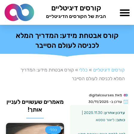
ילוג
קורסים דיגיטליים
תוכן
הבית של הקורסים הדיגיטליים
TESTAMIND Academy
קורס אבטחת מידע: המדריך המלא
לכניסה לעולם הסייבר
קורסים דיגיטליים
»
כללי
»
קורס אבטחת מידע: המדריך
המלא לכניסה לעולם הסייבר
מאת
digitalcourses
מאמרים שעשויים לעניין
עודכן ב-
30/11/2025
אותך!
עדכון אחרון:
2025.11.30 |
כותב:
ליאור טסטא
כללי