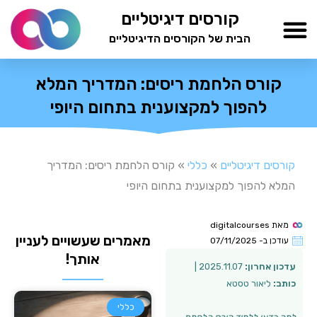
ילוג
קורסים דיגיטליים
תוכן
הבית של הקורסים הדיגיטליים
TESTAMIND Academy
קורס הלחמת ריסים: המדריך המלא
להפוך למקצוענית בתחום היופי
קורסים דיגיטליים
»
כללי
»
קורס הלחמת ריסים: המדריך
המלא להפוך למקצוענית בתחום היופי
מאת
digitalcourses
מאמרים שעשויים לעניין
עודכן ב-
07/11/2025
אותך!
עדכון אחרון:
2025.11.07 |
כותב:
ליאור טסטא
כללי