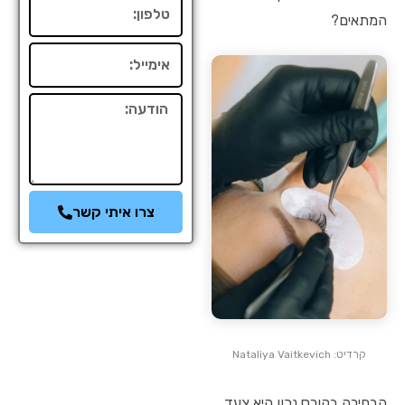
טלפון
המתאים?
אימייל
הודעה
צרו איתי קשר
קרדיט: Nataliya Vaitkevich
הבחירה בקורס נכון היא צעד