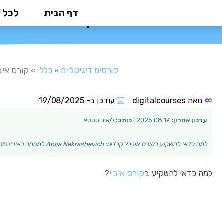
ילוג
דף הבית
לכל 
קורס איביי: ה
תוכן
קורסים דיגיטליים
»
כללי
»
קורס איב
מאת
digitalcourses
עודכן ב-
19/08/2025
עדכון אחרון:
2025.08.19 |
כותב:
ליאור טסטא
למה כדאי להשקיע בקורס איביי? קרדיט: Anna Nekrashevich למסחר באיביי פוטנציאל עצום להגיע לקהל עולמי וליצור הכנסה משמעותית. עם זאת, העולם הזה מלא בתחרות …
למה כדאי להשקיע ב
קורס איביי
?