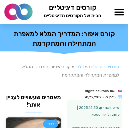
ילוג
קורסים דיגיטליים
תוכן
הבית של הקורסים הדיגיטליים
TESTAMIND Academy
קורס איפור: המדריך המלא למאפרת
המתחילה והמתקדמת
קורסים דיגיטליים
»
כללי
»
קורס איפור: המדריך המלא
למאפרת המתחילה והמתקדמת
מאת
digitalcourses
מאמרים שעשויים לעניין
עודכן ב-
30/12/2025
אותך!
עדכון אחרון:
2025.12.30 |
כותב:
ליאור טסטא
כללי