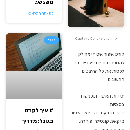
משגשג
למאמר המלא »
קרדיט: Gustavo Denuncio
כללי
קורס איפור איכותי מחולק
למספר תחומים עיקריים, כדי
לכסות את כל ההיבטים
החשובים:
יסודות האיפור וטכניקות
בסיסיות
# איך לקדם
– היכרות עם סוגי מוצרי איפור:
בגוגל: מדריך
מייקאפ, קונסילר, פודרה,
עפרונות וטושרים