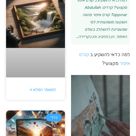
למה כדאי להשקיע ב קורס איפור
מקצועי? קרדיט: Abdullah
Toppınar קורס איפור מהווה
השקעה משמעותית למי
שמעוניינת להשתלב בעולם
האיפור, הן כתחביב והן כקריירה…
למה כדאי להשקיע ב
קורס
איפור
מקצועי?
למאמר המלא »
כללי