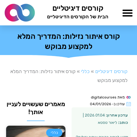
ילוג
קורסים דיגיטליים
תוכן
הבית של הקורסים הדיגיטליים
TESTAMIND Academy
קורס איתור נזילות: המדריך המלא
למקצוע מבוקש
קורסים דיגיטליים
»
כללי
»
קורס איתור נזילות: המדריך המלא
למקצוע מבוקש
מאת
digitalcourses
מאמרים שעשויים לעניין
עודכן ב-
04/01/2026
אותך!
עדכון אחרון:
2026.01.04 |
כותב:
ליאור טסטא
כללי