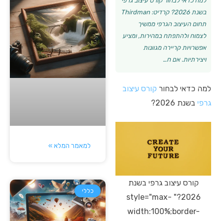
למה כדאי לבחור קורס עיצוב גרפי
בשנת 2026? קרדיט: Thirdman
תחום העיצוב הגרפי ממשיך
לצמוח ולהתפתח במהירות, ומציע
אפשרויות קריירה מגוונות
ויצירתיות. אם ח…
למה כדאי לבחור
קורס עיצוב
גרפי
בשנת 2026?
למאמר המלא »
קורס עיצוב גרפי בשנת
כללי
2026?" style="max-
width:100%;border-