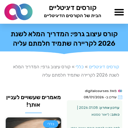
ילוג
קורסים דיגיטליים
תוכן
הבית של הקורסים הדיגיטליים
TESTAMIND Academy
קורס עיצוב גרפי: המדריך המלא לשנת
2026 לקריירה שתמיד חלמתם עליה
קורסים דיגיטליים
»
כללי
»
קורס עיצוב גרפי: המדריך המלא
לשנת 2026 לקריירה שתמיד חלמתם עליה
מאת
digitalcourses
מאמרים שעשויים לעניין
עודכן ב-
08/01/2026
אותך!
עדכון אחרון:
2026.01.08 |
כותב:
ליאור טסטא
כללי