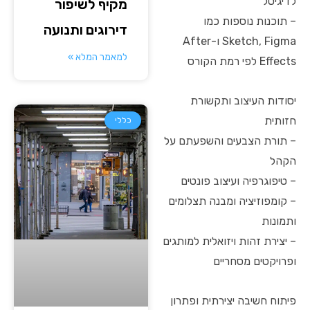
לדיגיטל
מקיף לשיפור
– תוכנות נוספות כמו
דירוגים ותנועה
Sketch, Figma ו-After
למאמר המלא »
Effects לפי רמת הקורס
יסודות העיצוב ותקשורת
חזותית
כללי
– תורת הצבעים והשפעתם על
הקהל
– טיפוגרפיה ועיצוב פונטים
– קומפוזיציה ומבנה תצלומים
ותמונות
– יצירת זהות ויזואלית למותגים
ופרויקטים מסחריים
פיתוח חשיבה יצירתית ופתרון