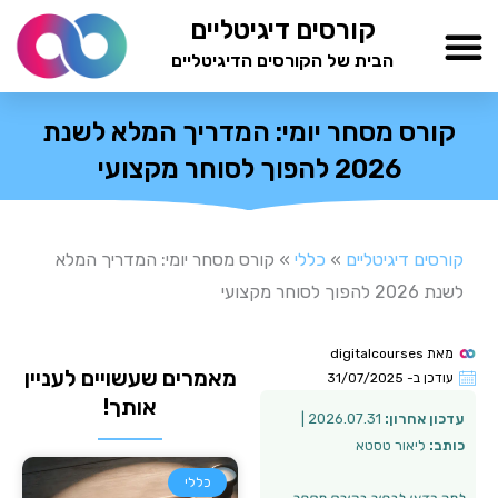
ילוג
קורסים דיגיטליים
תוכן
הבית של הקורסים הדיגיטליים
TESTAMIND Academy
קורס מסחר יומי: המדריך המלא לשנת
2026 להפוך לסוחר מקצועי
קורסים דיגיטליים
»
כללי
»
קורס מסחר יומי: המדריך המלא
לשנת 2026 להפוך לסוחר מקצועי
מאת
digitalcourses
מאמרים שעשויים לעניין
עודכן ב-
31/07/2025
אותך!
עדכון אחרון:
2026.07.31 |
כותב:
ליאור טסטא
כללי