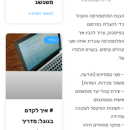
קרדיט: Erik Mclean
משגשג
למאמר המלא »
הבנת הפלטפורמה והקהל
כדי להצליח בפרסום
בפייסבוק, צריך להבין איך
כללי
הפלטפורמה עובדת ואיזה סוגי
קהלים קיימים. בקורס תלמדו
על:
– סוגי קמפיינים (תודעה,
משפך מכירות, המרות)
– יצירת קהלי יעד מותאמים
אישית ומטורגטים
– חשיבות הפיקסל לעקיבה
# איך לקדם
ומדידה
בגוגל: מדריך
– מחקר מתחרים וזיהוי