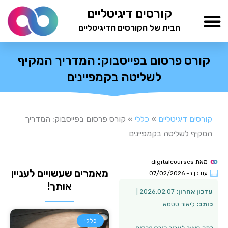
ילוג
קורסים דיגיטליים
תוכן
הבית של הקורסים הדיגיטליים
TESTAMIND Academy
קורס פרסום בפייסבוק: המדריך המקיף
לשליטה בקמפיינים
קורסים דיגיטליים
»
כללי
»
קורס פרסום בפייסבוק: המדריך
המקיף לשליטה בקמפיינים
מאת
digitalcourses
מאמרים שעשויים לעניין
עודכן ב-
07/02/2026
אותך!
עדכון אחרון:
2026.02.07 |
כותב:
ליאור טסטא
כללי