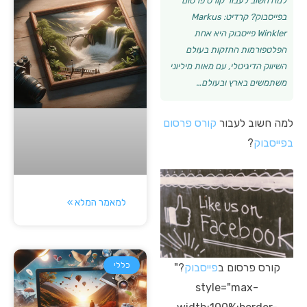
למה חשוב לעבור קורס פרסום
בפייסבוק? קרדיט: Markus
Winkler פייסבוק היא אחת
הפלטפורמות החזקות בעולם
השיווק הדיגיטלי, עם מאות מיליוני
משתמשים בארץ ובעולם…
למה חשוב לעבור
קורס פרסום
ב
פייסבוק
?
למאמר המלא »
כללי
קורס פרסום ב
פייסבוק
?"
style="max-