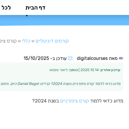
ילוג
דף הבית
לכל 
קורס ציפו
תוכן
קורסים דיגיטליים
»
כללי
»
קורס ציפו
מאת
digitalcourses
עודכן ב-
15/10/2025
עדכון אחרון:
2025.10.14 |
כותב:
ליאור טסטא
מדוע כדאי ללמוד קורס ציפורניים בשנת 2024? קרדיט: Daniel Begel כיום, תחום טיפוח הציפורניים עבר התפתחות משמעותית וממשיך לצמוח בקצב מרשים. "קורס ציפורניי…
מדוע כדאי ללמוד
קורס ציפורניים
בשנת 2024?