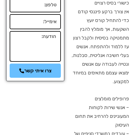
טלפון
כישורי בסיס רצויים
אין צורך ברקע פיננסי קודם
אימייל
כדי להתחיל קורס יועץ
השקעות, אך מומלץ להבין
הודעה
מתמטיקה בסיסית ולקבל רצון
עז ללמוד ולהתפתח. אנשים
בעלי חשיבה אנליטית, סבלנות,
ונטייה לעבודה עם אנשים
צרו איתי קשר
ימצאו עצמם מתאימים במיוחד
למקצוע.
פרופילים מומלצים
– אנשי שירות לקוחות
המעוניינים להרחיב את תחום
העיסוק
– עובדים במשרדי סניפים של