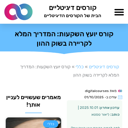
ילוג
קורסים דיגיטליים
תוכן
הבית של הקורסים הדיגיטליים
TESTAMIND Academy
קורס יועץ השקעות: המדריך המלא
לקריירה בשוק ההון
קורסים דיגיטליים
»
כללי
»
קורס יועץ השקעות: המדריך
המלא לקריירה בשוק ההון
מאת
digitalcourses
מאמרים שעשויים לעניין
עודכן ב-
01/10/2025
אותך!
עדכון אחרון:
2025.10.01 |
כותב:
ליאור טסטא
כללי