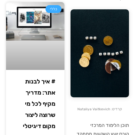
כללי
# איך לבנות
אתר: מדריך
מקיף לכל מי
קרדיט: Nataliya Vaitkevich
שרוצה ליצור
תוכן הלימוד המרכזי
מקום דיגיטלי
קורס יועץ השקעות מתמקד