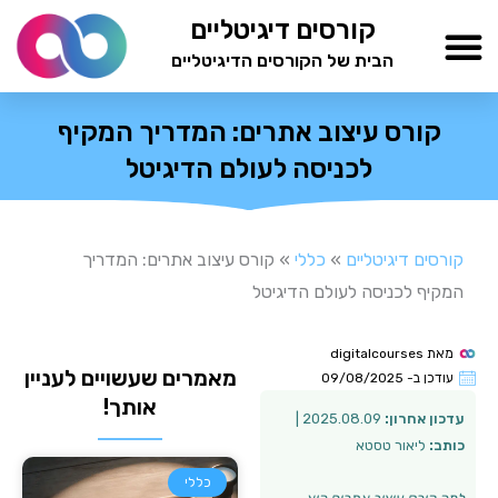
ילוג
קורסים דיגיטליים
תוכן
הבית של הקורסים הדיגיטליים
TESTAMIND Academy
קורס עיצוב אתרים: המדריך המקיף
לכניסה לעולם הדיגיטל
קורסים דיגיטליים
»
כללי
»
קורס עיצוב אתרים: המדריך
המקיף לכניסה לעולם הדיגיטל
מאת
digitalcourses
מאמרים שעשויים לעניין
עודכן ב-
09/08/2025
אותך!
עדכון אחרון:
2025.08.09 |
כותב:
ליאור טסטא
כללי