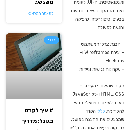
משגשג
ואינטואיטיבית. ה-UI, לעומת
זאת, מתמקד בעיצוב הנראות:
למאמר המלא »
צבעים, טיפוגרפיה, גרפיקה
והנעה לפעולה.
כללי
– הבנת צרכי המשתמש
– יצירת Wireframes ו-
Mockups
– עקרונות נגישות וניידות
הקוד שמאחורי העיצוב –
HTML, CSS ו-JavaScript
מעבר לעיצוב הויזואלי, כדאי
# איך לקדם
להכיר את
כללי
הקוד
שמבצעים את ההצגה בפועל.
בגוגל: מדריך
רוב קורסי עיצוב אתרים כוללים