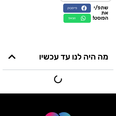
שתפ/י
פייסבוק
את
הפוסט!
ווצאפ
מה היה לנו עד עכשיו