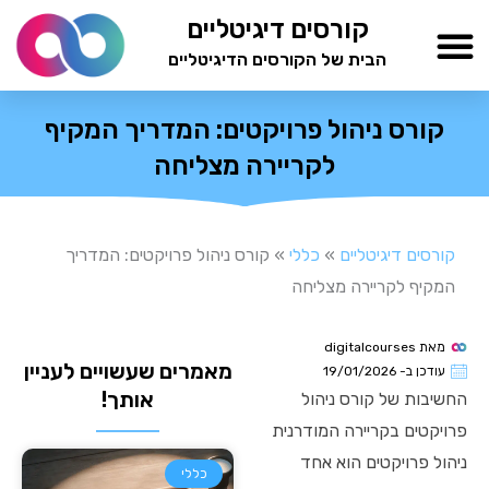
ילוג
קורסים דיגיטליים
תוכן
הבית של הקורסים הדיגיטליים
TESTAMIND Academy
קורס ניהול פרויקטים: המדריך המקיף
לקריירה מצליחה
קורסים דיגיטליים
»
כללי
»
קורס ניהול פרויקטים: המדריך
המקיף לקריירה מצליחה
מאת
digitalcourses
מאמרים שעשויים לעניין
עודכן ב-
19/01/2026
אותך!
החשיבות של קורס ניהול
פרויקטים בקריירה המודרנית
ניהול פרויקטים הוא אחד
כללי