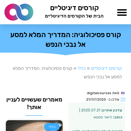
ילוג
קורסים דיגיטליים
תוכן
הבית של הקורסים הדיגיטליים
TESTAMIND Academy
קורס פסיכולוגיה: המדריך המלא למסע
אל נבכי הנפש
קורסים דיגיטליים
»
כללי
»
קורס פסיכולוגיה: המדריך המלא
למסע אל נבכי הנפש
מאת
digitalcourses
מאמרים שעשויים לעניין
עודכן ב-
21/07/2025
אותך!
עדכון אחרון:
2025.07.21 |
כותב:
ליאור טסטא
כללי