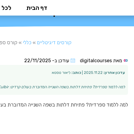
ילוג
דף הבית
לכל 
קורס ספרדית: 
תוכן
קורסים דיגיטליים
»
כללי
»
קורס ספר
מאת
digitalcourses
עודכן ב-
22/11/2025
עדכון אחרון:
2025.11.22 |
כותב:
ליאור טסטא
למה ללמוד ספרדית? פתיחת דלתות בשפה השנייה המדוברת בעולם קרדיט: Kulbir לימוד שפה חדשה הוא חוויה מעצימה שמשנה חיים. כשמדובר בקורס ספרדית, התועלת היא כפו…
למה ללמוד ספרדית? פתיחת דלתות בשפה השנייה המדוברת בעו