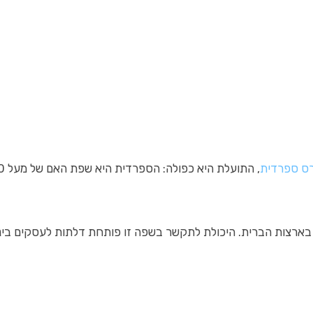
ס ספרדית
, התועלת היא כפולה: הספרדית היא שפת האם של מעל 460 מיליון אנשים, מזמינה אותך להתחבר לתרבויות עשירות ומגוונות ולפתוח אפשרויות אישיות ומקצועיות ברחבי העולם. בין אם אתם מטיילים, מחפשים לקרב בין תרבויות, או רוצים לשפר קריירה, קורס ספרדית יכול להיות הצעד הראשון להפוך את המטרות הללו למציאות.
רצות הברית. היכולת לתקשר בשפה זו פותחת דלתות לעסקים בינלאומ