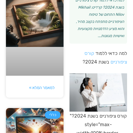
למה כדאי ללמוד קורס ציפורניים
בשנת 2024? קרדיט: Mikhail
Nilov התחום של טיפוח
הציפורניים מתפתח בקצב מהיר,
והוא מציע הזדמנויות מקצועיות
ואישיות מגוונות….
למה כדאי ללמוד
קורס
ציפורניים
בשנת 2024?
למאמר המלא »
כללי
קורס ציפורניים בשנת 2024?"
style="max-