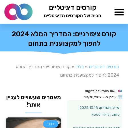
ילוג
קורסים דיגיטליים
תוכן
הבית של הקורסים הדיגיטליים
TESTAMIND Academy
קורס ציפורניים: המדריך המלא 2024
להפוך למקצוענית בתחום
קורסים דיגיטליים
»
כללי
»
קורס ציפורניים: המדריך המלא
2024 להפוך למקצוענית בתחום
מאת
digitalcourses
מאמרים שעשויים לעניין
עודכן ב-
19/10/2025
אותך!
עדכון אחרון:
2025.10.18 |
כותב:
ליאור טסטא
כללי