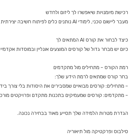
רכישת מיומנויות שיאפשרו לך ליזום ולחדש
מעבר ליישום טכני, לימודי AI נותנים כלים לפיתוח חשיבה יצירתית ופתרון בעיות מורכבות באופן אוטונומי. תוכל ללמוד כיצד להקים פרויקטים חדשניים, לנהל אותם בצורה יעילה ולהפוך רעיונות למוצרים מבוססי AI.
כיצד לבחור את קורס AI המתאים לך
כיום יש מבחר גדול של קורסים המוצעים אונליין ובמוסדות אקדמי
רמת הקורס – מתחילים מול מתקדמים
בחר קורס שמתאים לרמת הידע שלך:
– מתחילים: קורסים מבואיים שמסבירים את היסודות בלי צורך ביד
– מתקדמים: קורסים שמעמיקים בתכנות מתקדם ופרויקטים מורכ
הגדרת מטרות הלמידה שלך תסייע מאוד בבחירה נכונה.
סילבוס ופרקטיקה מול תיאוריה