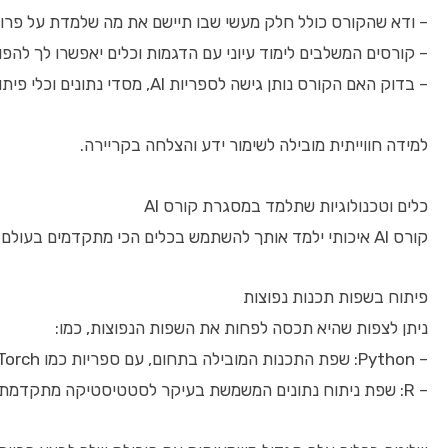
– ודא שהקורס כולל חלק מעשי שבו תיישם את מה שלמדת על פרוי
– קורסים המשלבים לימוד עיוני עם הדגמות וכלים יאפשרו לך להפ
– בדוק האם הקורס נותן גישה לספריות AI, מסדי נתונים וכלי פיתוח פופולריים
למידה חווייתית מובילה לשימור ידע והצלחה בקריירה.
כלים וטכנולוגיות שתלמד במסגרת קורס AI
קורס AI איכותי ילמד אותך להשתמש בכלים הכי מתקדמים בעולם הבינה המלאכותית.
פיתוח בשפות תכנות נפוצות
ניתן לצפות שהיא תכסה לפחות את השפות הנפוצות, כמו:
– Python: שפת התכנות המובילה בתחום, עם ספריות כמו TensorFlow, PyTorch ו-Scikit-learn
– R: שפת ניתוח נתונים המשמשת בעיקר לסטטיסטיקה מתקדמת