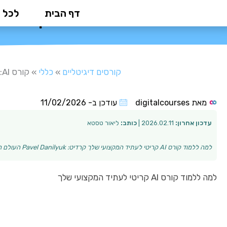
ילוג
דף הבית
לכל 
קורס AI: המדריך המלא לשליטה בעתיד הטכנולוגי
תוכן
קורסים דיגיטליים
»
כללי
»
קורס AI: המדריך המלא לשליטה בעתיד הטכנולוגי
מאת
digitalcourses
עודכן ב-
11/02/2026
עדכון אחרון:
2026.02.11 |
כותב:
ליאור טסטא
למה ללמוד קורס AI קריטי לעתיד המקצועי שלך קרדיט: Pavel Danilyuk העולם הטכנולוגי משתנה במהירות, ותחום הבינה המלאכותית (AI) נמצא בראש השינויים הללו. קור…
למה ללמוד קורס AI קריטי לעתיד המקצועי שלך