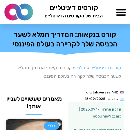
ילוג
קורסים דיגיטליים
תוכן
הבית של הקורסים הדיגיטליים
TESTAMIND Academy
קורס בנקאות: המדריך המלא לשער
הכניסה שלך לקריירה בעולם הפיננסי
קורסים דיגיטליים
»
כללי
»
קורס בנקאות: המדריך המלא
לשער הכניסה שלך לקריירה בעולם הפיננסי
מאת
digitalcourses
מאמרים שעשויים לעניין
עודכן ב-
18/09/2025
אותך!
עדכון אחרון:
2025.09.17 |
כותב:
ליאור טסטא
כללי