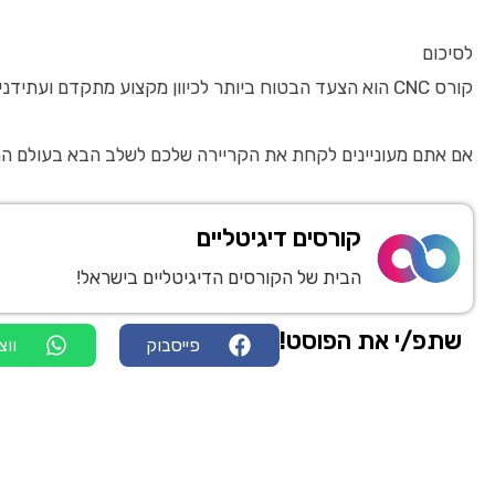
לסיכום
קורס CNC הוא הצעד הבטוח ביותר לכיוון מקצוע מתקדם ועתידני בכל תחומי הייצור והתעשייה. הוא מצייד את הלומדים בכלים מעשיים ותיאורטיים בכדי להצליח בתפעול ובתכנות מכונות העיבוד המדויקות והמתקדמות ביותר. הביקוש למומחי CNC ממשיך לגדול בעידן הדיגיטלי, והשלמת קורס כזה תאפשר לכם להשתלב בעבודה משתלמת, עם אפשרויות קידום וחדשנות.
אם אתם מעוניינים לקחת את הקריירה שלכם לשלב הבא בעולם התעשייה, אל תתפשרו על איכות – חפשו קורס CNC מתאים והתחילו ללמוד עוד היום. לפרטים נוספים וייעו
קורסים דיגיטליים
הבית של הקורסים הדיגיטליים בישראל!
שתפ/י את הפוסט!
פייסבוק
ווצ