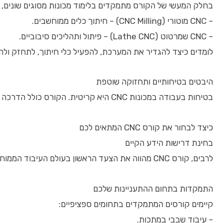
בחלק המעשי של הקורס מתמקדים בלימוד מכונות מסוגים שונים, 
– CNC מוטורי (CNC Milling) – חיתוך כלים ממוחשבים.
– CNC שמרטוט (Lathe CNC) – פיתול ותהליכים סיבוביים.
לומדים כיצד להגדיר את המערכת, להפעיל כלי חיתוך, לתחזק ולה
היבטים בטיחותיים ותחזוקה שוטפת
בטיחות בעבודה במכונות CNC היא קריטית. הקורס כולל הדרכה על נהלי בטיחות, שימוש בציוד מגן אישי, וזיהוי תקלות טכניות נפוצות שדורשות טיפול מיידי. כמו כן, נלמדות שיטות תקופתיות של תחזוקה למכונה לשמירה על תפקוד מדויק ואמין.
כיצד לבחור את קורס CNC המתאים לכם
בחינת דרישות הידע הקיים
לרבים, קורס CNC מהווה את הצעד הראשון בעולם העיבוד הממוחשב, ולכן יש לבדוק את רמת הקורס – מתחילים או מתקדם. חשוב לוודא שהקורס מתאים לרמת הידע הטכנית שלכם, כולל הכרות בסיס עם ציוד מכני, עיצוב CAD או אלקטרוניקה.
התמקדות בתחום ההתעניינות שלכם
קיימים קורסים המתמקדים בתחומים ספציפיים:
– עיבוד שבבי במתכות.