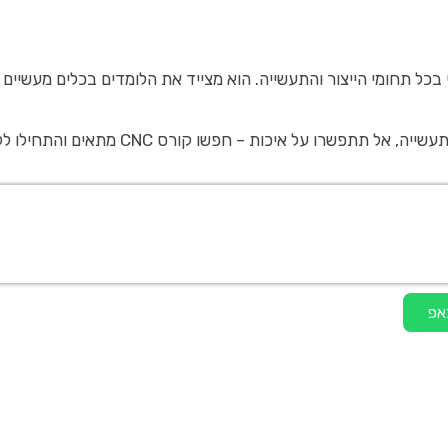
ץ מקצועי חינם, אתם מוזמנים ליצור קשר באתר khmuhtadin.com ולקבל מענה אישי שילווה אתכם לאורך כל הדרך.
אפ