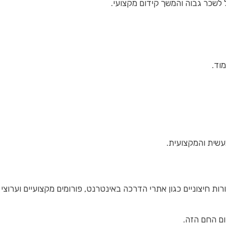
לשכר גבוה והמשך קידום מקצועי.
רומים מקצועיים וערוצי וידאו המתמחים ב-CNC. לדוגמה, אתר Practical Machinist ו-CNC Cookbook מציעים מד
ם החם הזה.