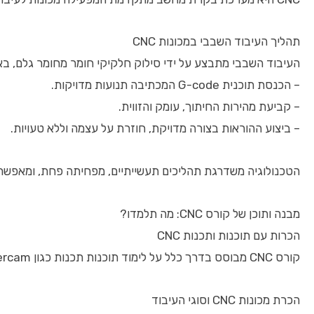
תהליך העיבוד השבבי במכונות CNC
העיבוד השבבי מתבצע על ידי סילוק חלקיקי חומר מחומר גלם, באמצעות חיתוך, חריטה או שיוף. עם CNC, התהליך נ
– הכנסת תוכנית G-code המכתיבה תנועות מדויקות.
– קביעת מהירות החיתוך, עומק והזווית.
– ביצוע ההוראות בצורה מדויקת, חוזרת על עצמה וללא טעויות.
הטכנולוגיה משדרגת תהליכים תעשייתיים, מפחיתה פחת, ומאפשרת י
מבנה ותוכן של קורס CNC: מה תלמדו?
הכרות עם תוכנות ותכנות CNC
קורס CNC מבוסס בדרך כלל על לימוד תוכנות תכנות כגון Fusion 360, Mastercam או SolidWorks CAM, המשמשות להכנת תוכניות חיתוך בדגש על G-code. המשתתפים ילמדו לכתוב פקודות, לנתח מסלולי חיתוך ולהתאים אותם לצרכים השונים של הפרויקט.
הכרת מכונות CNC וסוגי העיבוד