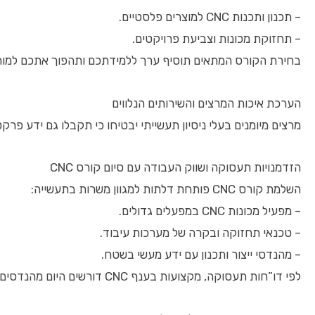
– תכנון ותכנות CNC למוצרים פלסטיים.
– תחזוקת מכונות וצביעת פרויקטים.
בחירת הקורס המתאים תוסיף ערך ללמידתכם ותהפוך אתכם למות
הערכת איכות המרצים והשירותים הנלווים
מרצים מיומנים בעלי ניסיון תעשייתי יבטיחו כי תקבלו גם ידע פר
הזדמנויות תעסוקה ושווק העבודה עם סיום קורס CNC
השלמת קורס CNC פותחת דלתות למגוון משרות בתעשייה:
– מפעיל מכונות CNC במפעלים גדולים.
– טכנאי תחזוקה ובקרה של מערכות עיבוד.
– מהנדסי ייצור ותכנון עם ידע מעשי בשטח.
לפי דו”חות תעסוקה, מקצועות בענף CNC דורשים היום מהנדסים וטכנאים מיומנים, ונרשמת עלייה בביקוש לשירותים אלו, בעיקר בישראל וגלובלית.