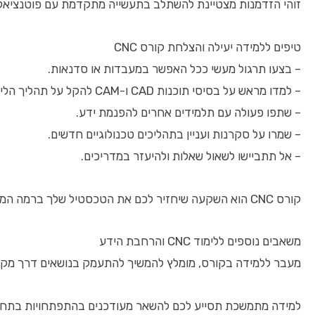
זוהי הזדמנות מצטיינת להשתלב בתעשייה מתקדמת עם פוטנציאל 
טיפים ללמידה יעילה והצלחת קורס CNC
– בצעו תרגול מעשי ככל האפשר במעבדות או סדנאות.
– למדו מראש על בסיסי תוכנות CAD ו-CAM להקל על תהליך הלימוד.
– שתפו פעולה עם תלמידים אחרים להפנמת ידע.
– שמרו על סקרנות ועניין בתהליכים טכנולוגיים חדשים.
– אל תתביישו לשאול שאלות ולהיעזר במדריכים.
קורס CNC הוא השקעה שיחזיר לכם את הטכסטיל שלך ברמה המעשית והמקצועית.
משאבים נוספים ללימוד CNC והרחבת הידע
מעבר ללמידה בקורס, מומלץ להמשיך להתעמק בנושאים דרך מקורות חיצוניים כגון אתרי הדרכה באינטרנט, פו
למידה מתמשכת תסייע לכם להשאר מעודכנים בהתפתחויות בתחו