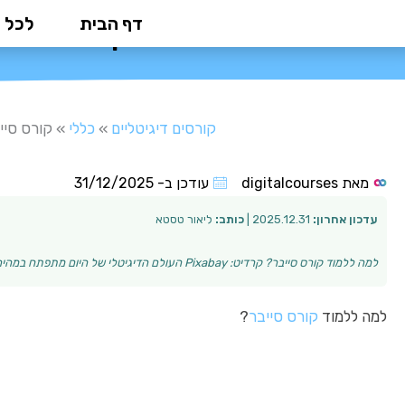
ילוג
דף הבית
לכל 
קורס סייבר
תוכן
קורסים דיגיטליים
»
כללי
»
קורס סיי
מאת
digitalcourses
עודכן ב-
31/12/2025
עדכון אחרון:
2025.12.31 |
כותב:
ליאור טסטא
למה ללמוד קורס סייבר? קרדיט: Pixabay העולם הדיגיטלי של היום מתפתח במהירות וכך גם הסיכונים הפוגעים במידע האישי והעסקי שלנו. מקצוע אבטחת המידע הפך לאחד …
למה ללמוד
קורס סייבר
?