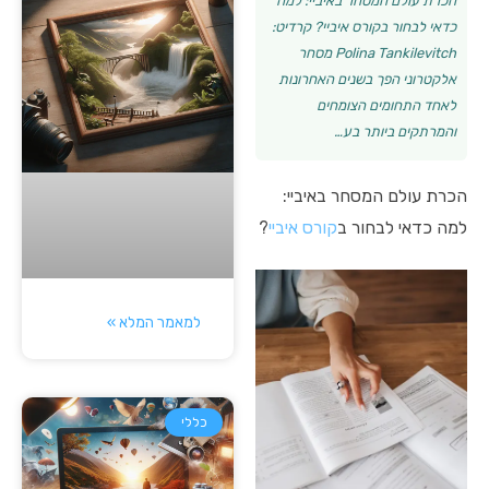
הכרת עולם המסחר באיביי: למה
כדאי לבחור בקורס איביי? קרדיט:
Polina Tankilevitch מסחר
אלקטרוני הפך בשנים האחרונות
לאחד התחומים הצומחים
והמרתקים ביותר בע…
הכרת עולם המסחר באיביי:
למה כדאי לבחור ב
קורס איביי
?
למאמר המלא »
כללי