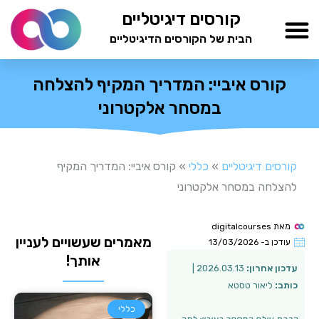
ילוג
קורסים דיגיטליים
תוכן
הבית של הקורסים הדיגיטליים
TESTAMIND Academy
קורס איביי: המדריך המקיף להצלחה
במסחר אלקטרוני
קורסים דיגיטליים
»
כללי
»
קורס איביי: המדריך המקיף
להצלחה במסחר אלקטרוני
מאת
digitalcourses
מאמרים שעשויים לעניין
עודכן ב-
13/03/2026
אותך!
עדכון אחרון:
2026.03.13 |
כותב:
ליאור טסטא
כללי