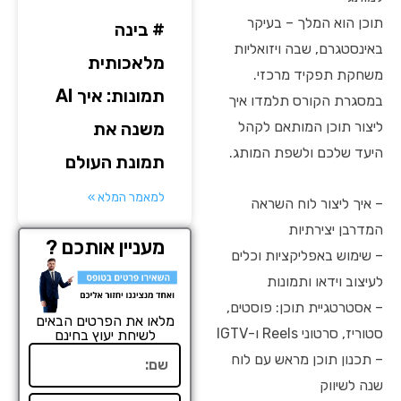
תוכן הוא המלך – בעיקר
# בינה
באינסטגרם, שבה ויזואליות
מלאכותית
משחקת תפקיד מרכזי.
תמונות: איך AI
במסגרת הקורס תלמדו איך
משנה את
ליצור תוכן המותאם לקהל
היעד שלכם ולשפת המותג.
תמונת העולם
למאמר המלא »
– איך ליצור לוח השראה
המדרבן יצירתיות
מעניין אותכם ?
– שימוש באפליקציות וכלים
לעיצוב וידאו ותמונות
– אסטרטגיית תוכן: פוסטים,
מלאו את הפרטים הבאים
סטוריז, סרטוני Reels ו-IGTV
לשיחת יעוץ בחינם
שם
– תכנון תוכן מראש עם לוח
שנה לשיווק