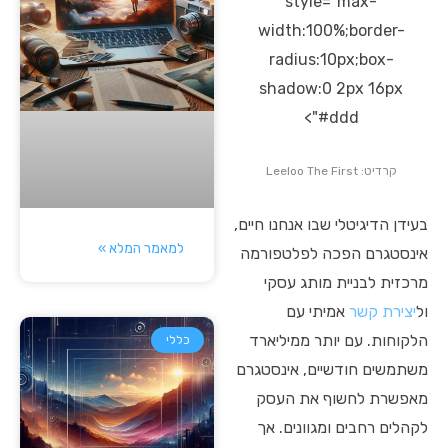
style="max-
width:100%;border-
radius:10px;box-
shadow:0 2px 16px
#ddd">
קרדיט: Leeloo The First
בעידן הדיגיטלי שבו אנחנו חיים,
למאמר המלא »
אינסטגרם הפכה לפלטפורמה
מרכזית לבניית מותג עסקי
ול
יצירת קשר
אמיתי עם
הלקוחות. עם יותר ממיליארד
כללי
משתמשים חודשיים, אינסטגרם
מאפשרת לחשוף את העסק
לקהלים רחבים ומגוונים. אך