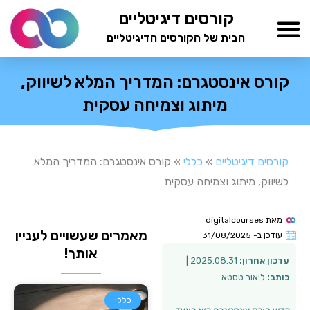
ילוג
קורסים דיגיטליים
תוכן
הבית של הקורסים הדיגיטליים
TESTAMIND Academy
קורס אינסטגרם: המדריך המלא לשיווק,
מיתוג וצמיחה עסקית
קורסים דיגיטליים
»
כללי
»
קורס אינסטגרם: המדריך המלא
לשיווק, מיתוג וצמיחה עסקית
מאת
digitalcourses
מאמרים שעשויים לעניין
עודכן ב-
31/08/2025
אותך!
עדכון אחרון:
2025.08.31 |
כותב:
ליאור טסטא
כללי