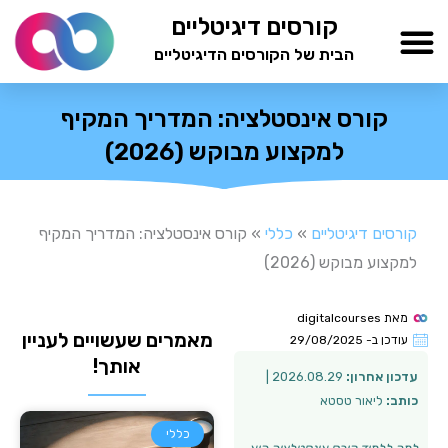
ילוג
קורסים דיגיטליים
תוכן
הבית של הקורסים הדיגיטליים
TESTAMIND Academy
קורס אינסטלציה: המדריך המקיף
למקצוע מבוקש (2026)
קורסים דיגיטליים
»
כללי
»
קורס אינסטלציה: המדריך המקיף
למקצוע מבוקש (2026)
מאת
digitalcourses
מאמרים שעשויים לעניין
עודכן ב-
29/08/2025
אותך!
עדכון אחרון:
2026.08.29 |
כותב:
ליאור טסטא
כללי