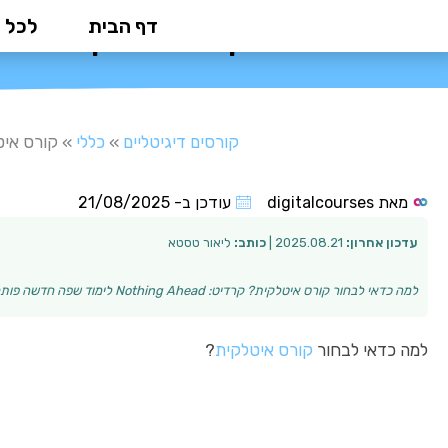
ילוג
דף הבית
לכל 
קורס איטלקית: המד
תוכן
קורסים דיגיטליים
»
כללי
»
קורס איט
מאת
digitalcourses
עודכן ב-
21/08/2025
עדכון אחרון:
2025.08.21 |
כותב:
ליאור טסטא
למה כדאי לבחור קורס איטלקית? קרדיט: Nothing Ahead לימוד שפה חדשה פותח דלת לעולם חדש של תרבות, היכרות עם אנשים ויכולות תקשורת. קורס איטלקית הוא השקעה ב…
למה כדאי לבחור
קורס איטלקית
?